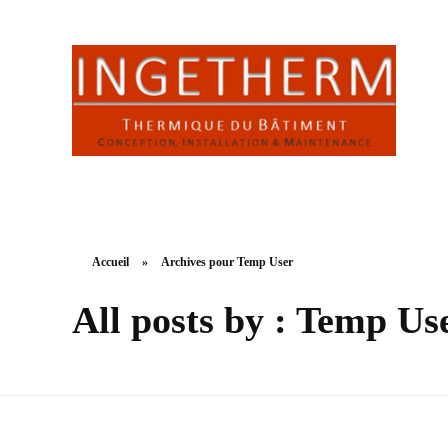
INGETHERM
Thermique du Bâtiment : conception, installation & maintenance
Accueil
»
Archives pour Temp User
All posts by : Temp Us