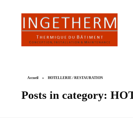
INGETHERM
Thermique du Bâtiment : conception, installation & maintenance
Accueil
»
HOTELLERIE / RESTAURATION
Posts in category: