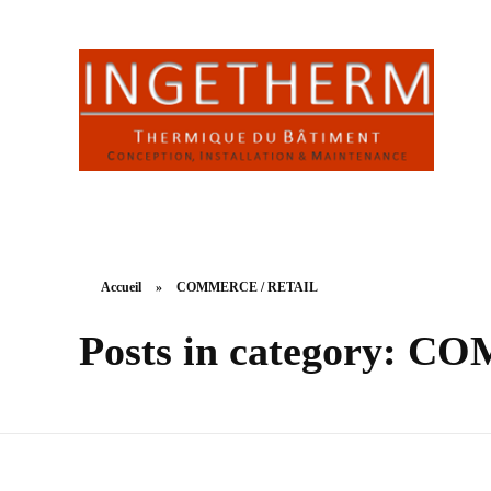
INGETHERM
Thermique du Bâtiment : conception, installation & maintenance
Accueil
»
COMMERCE / RETAIL
Posts in category: 