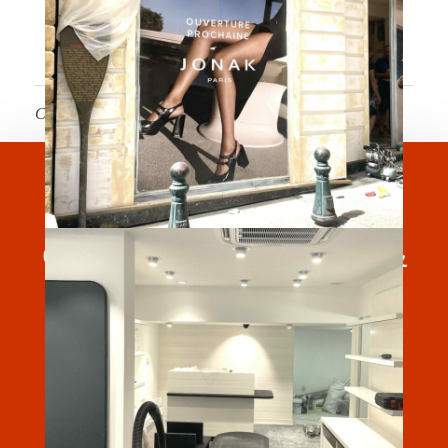
Comments are closed.
Conception, Installation &
Maintenance
Adresse : 3, route du Dôme 69 630 CHAPONOST.
Téléphone : +33 4 88 29 18 97.
Mail:
contact@ingetherm.com